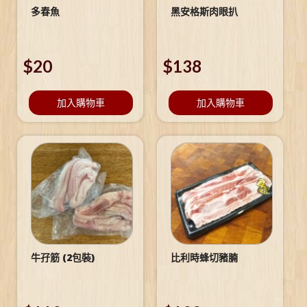
多春魚
黑安格斯肉眼扒
$
20
$
138
加入購物車
加入購物車
牛孖筋 (2包裝)
比利時蜂切豬腩