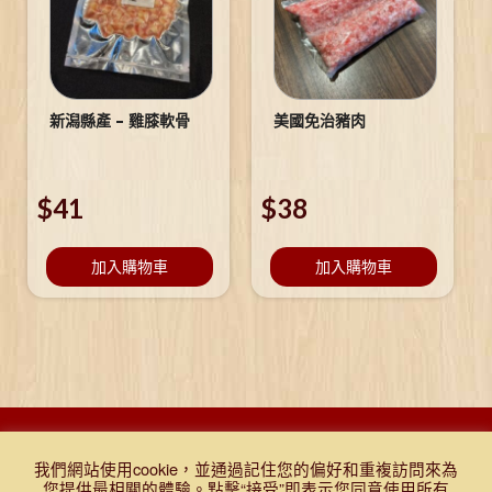
新潟縣產 – 雞膝軟骨
美國免治豬肉
$
41
$
38
加入購物車
加入購物車
DESIGNED BY DJR 2021, ALL RIGHTS RESERVED. |
Q&A
|
購物
我們網站使用cookie，並通過記住您的偏好和重複訪問來為
條款及細則
|
免責聲明
|
門市報價表
|
TEST
您提供最相關的體驗。點擊“接受”即表示您同意使用所有