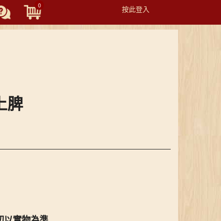
0
按此登入
Toggle
navigation
上脾
切以實物為準