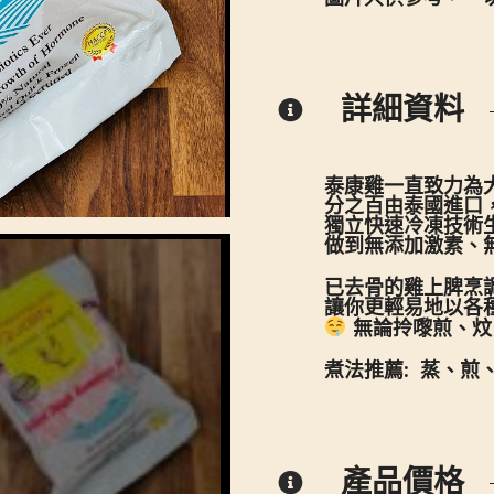
詳細資料
泰康雞一直致力為大
分之百由泰國進口
獨立快速冷凍技術
做到無添加激素、
已去骨的雞上脾烹
讓你更輕易地以各
無論拎嚟煎、炆
煮法推薦:
蒸、煎
產品價格