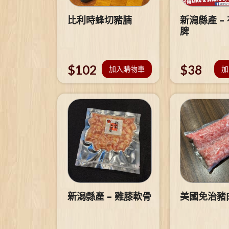
比利時蜂切豬腩
新潟縣產 –
脾
$
102
$
38
加入購物車
加
新潟縣產 – 雞膝軟骨
美國免治豬