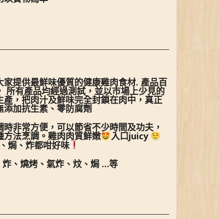
家提供最鮮味優質的健康雞肉食材. 產品百
， 所有產品均經過測試，並以市場上少見的
生產，把肉汁及鮮味完全封鎖在肉中，真正
無添加抗生素、零防腐劑
調時非常方便，可以節省不少時間及功夫，
種方法烹調。雞肉肉質鮮嫩
入口juicy
、焗、炸都咁好味
、炸、燒烤、氣炸、
炆、焗
…等