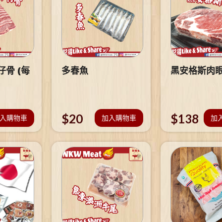
骨 (每
多春魚
黑安格斯肉
$
20
$
138
入購物車
加入購物車
加