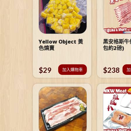
Yellow Object 黃
黑安格斯牛仔
色燒賣
包約2磅)
$
29
$
238
加入購物車
加