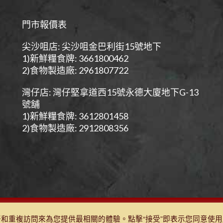
門市報價表
尖沙咀店: 尖沙咀金巴利街15號地下
1)新鮮糧食牌: 3661800462
2)食物製造廠: 2961807722
灣仔店: 灣仔堅拿道西15號永德大廈地下G-13
號舖
1)新鮮糧食牌: 3612801458
2)食物製造廠: 2912808356
Q&A
|
購物條款及細則
|
免責聲明
|
門市報價表
|
TEST
好和重複訪問來為您提供最相關的體驗。點擊“接受”即表示您同意使用所有