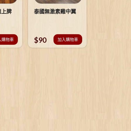
雞上脾
泰國無激素雞中翼
$
90
入購物車
加入購物車