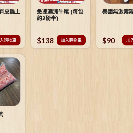
 有皮雞上
急凍澳洲牛尾 (每包
泰國無激素
約2磅半)
$
138
$
90
入購物車
加入購物車
加
肉