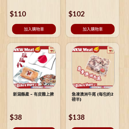
$
110
$
102
加入購物車
加入購物車
新潟縣產 – 有皮雞上脾
急凍澳洲牛尾 (每包約2
磅半)
$
38
$
138