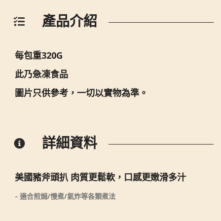
產品介紹
每包重320G
此乃急凍食品
圖片只供參考，一切以實物為準。
詳細資料
美國豬斧頭扒 肉質更鬆軟，口感更嫩滑多汁
- 適合煎焗/慢煮/氣炸等各類煮法