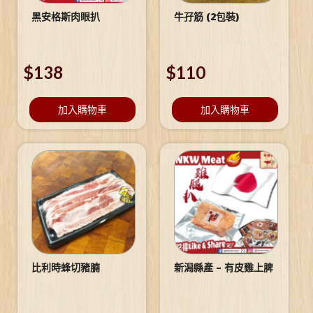
黑安格斯肉眼扒
牛孖筋 (2包裝)
$
138
$
110
加入購物車
加入購物車
比利時蜂切豬腩
新潟縣產 – 有皮雞上脾