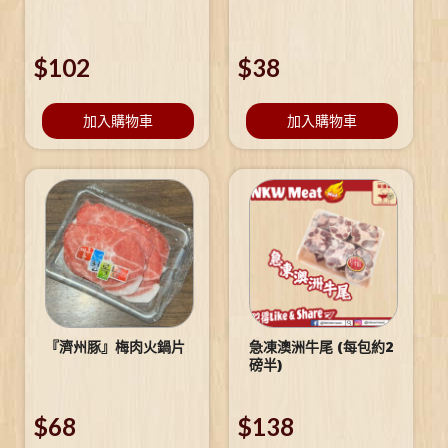
$
102
$
38
加入購物車
加入購物車
『濟州豚』梅肉火鍋片
急凍澳洲牛尾 (每包約2
磅半)
$
68
$
138