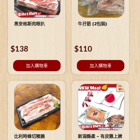
黑安格斯肉眼扒
牛孖筋 (2包裝)
$
138
$
110
加入購物車
加入購物車
比利時蜂切豬腩
新潟縣產 – 有皮雞上脾