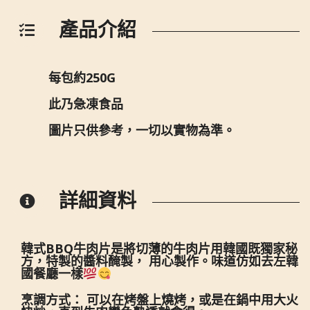
產品介紹
每包約250G
此乃急凍食品
圖片只供參考，一切以實物為準。
詳細資料
韓式BBQ牛肉片是將切薄的牛肉片用韓國既獨家秘
方，特製的醬料醃製， 用心製作。味道仿如去左韓
國餐廳一樣
烹調方式： 可以在烤盤上燒烤，或是在鍋中用大火