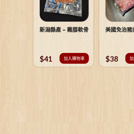
新潟縣產 – 雞膝軟骨
美國免治豬
$
41
$
38
加入購物車
加