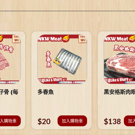
骨 (每
多春魚
黑安格斯肉
$
20
$
138
入購物車
加入購物車
加