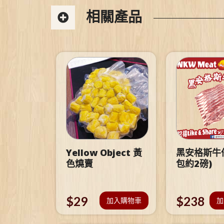
相關產品
Yellow Object 黃
黑安格斯牛仔
色燒賣
包約2磅)
$
29
$
238
加入購物車
加