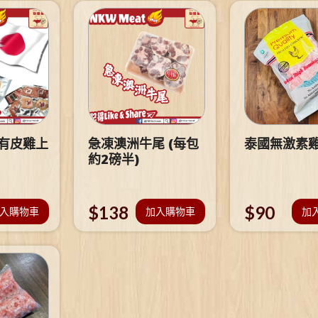
 有皮雞上
急凍澳洲牛尾 (每包
泰國無激素
約2磅半)
$
138
$
90
入購物車
加入購物車
加