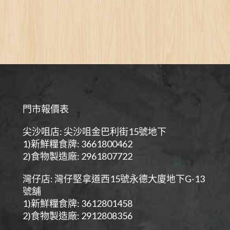
門市報價表
尖沙咀店: 尖沙咀金巴利街15號地下
1)新鮮糧食牌: 3661800462
2)食物製造廠: 2961807722
灣仔店: 灣仔堅拿道西15號永德大廈地下G-13
號舖
1)新鮮糧食牌: 3612801458
2)食物製造廠: 2912808356