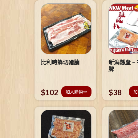
比利時蜂切豬腩
新潟縣產 –
脾
$
102
$
38
加入購物車
加