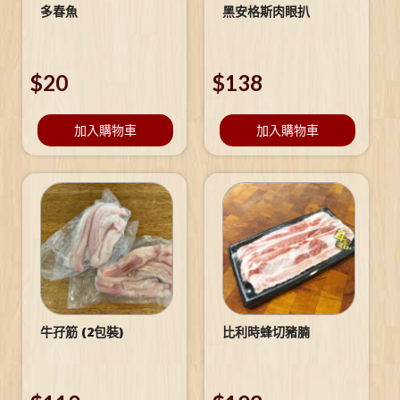
多春魚
黑安格斯肉眼扒
$
20
$
138
加入購物車
加入購物車
牛孖筋 (2包裝)
比利時蜂切豬腩