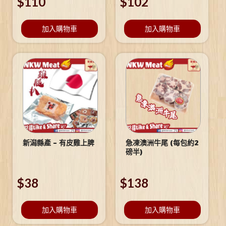
$
110
$
102
加入購物車
加入購物車
新潟縣產 – 有皮雞上脾
急凍澳洲牛尾 (每包約2
磅半)
$
38
$
138
加入購物車
加入購物車