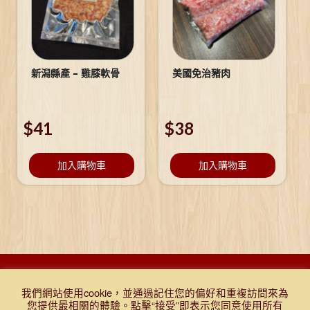
新潟縣產 – 雞膝軟骨
美國免治豬肉
$
41
$
38
加入購物車
加入購物車
DESIGNED BY DJR 2021, ALL RIGHTS RESERVED. |
Q&A
|
購物
我們網站使用cookie，並通過記住您的偏好和重複訪問來為
條款及細則
|
免責聲明
|
門市報價表
|
TEST
您提供最相關的體驗。點擊“接受”即表示您同意使用所有