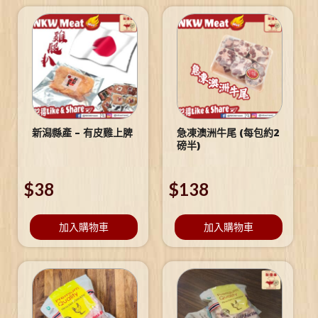
新潟縣產 – 有皮雞上脾
急凍澳洲牛尾 (每包約2
磅半)
$
38
$
138
加入購物車
加入購物車