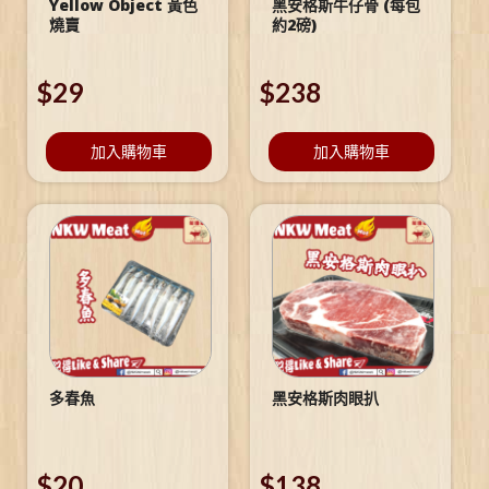
Yellow Object 黃色
黑安格斯牛仔骨 (每包
燒賣
約2磅)
$
29
$
238
加入購物車
加入購物車
多春魚
黑安格斯肉眼扒
$
20
$
138