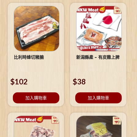
比利時蜂切豬腩
新潟縣產 – 有皮雞上脾
$
102
$
38
加入購物車
加入購物車