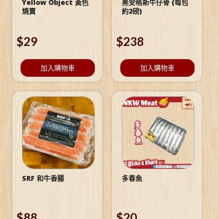
Yellow Object 黃色
黑安格斯牛仔骨 (每包
燒賣
約2磅)
$
29
$
238
加入購物車
加入購物車
SRF 和牛香腸
多春魚
$
88
$
20