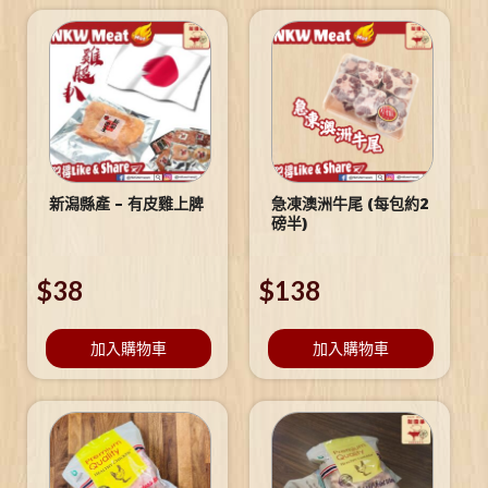
新潟縣產 – 有皮雞上脾
急凍澳洲牛尾 (每包約2
磅半)
$
38
$
138
加入購物車
加入購物車