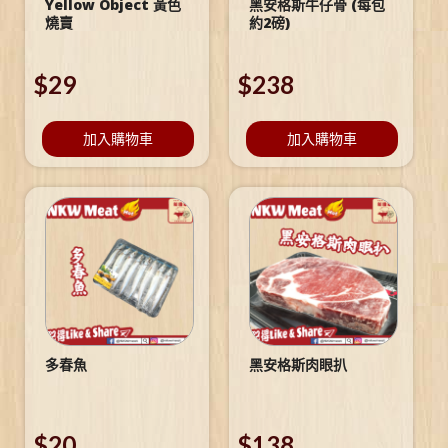
Yellow Object 黃色
黑安格斯牛仔骨 (每包
燒賣
約2磅)
$
29
$
238
加入購物車
加入購物車
多春魚
黑安格斯肉眼扒
$
20
$
138