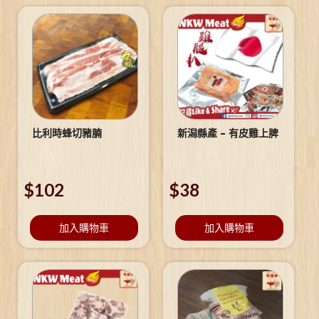
比利時蜂切豬腩
新潟縣產 – 有皮雞上脾
$
102
$
38
加入購物車
加入購物車