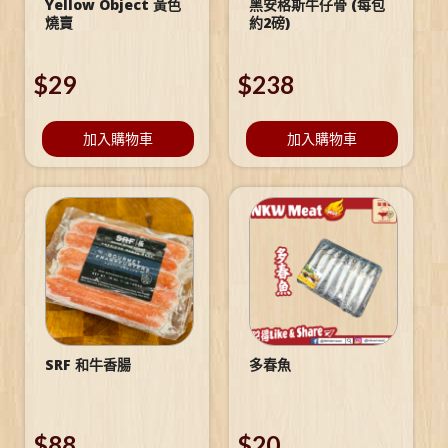
Yellow Object 黃色
黑安格斯牛仔骨 (每包
燒賣
約2磅)
$
29
$
238
加入購物車
加入購物車
SRF 和牛香腸
多春魚
$
88
$
20