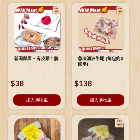
新潟縣產 – 有皮雞上脾
急凍澳洲牛尾 (每包約2
磅半)
$
38
$
138
加入購物車
加入購物車