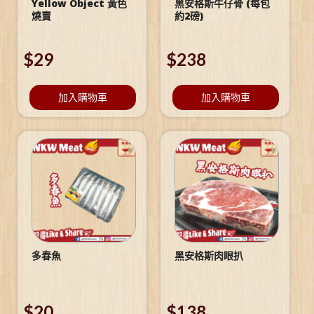
Yellow Object 黃色
黑安格斯牛仔骨 (每包
燒賣
約2磅)
$
29
$
238
加入購物車
加入購物車
多春魚
黑安格斯肉眼扒
$
20
$
138