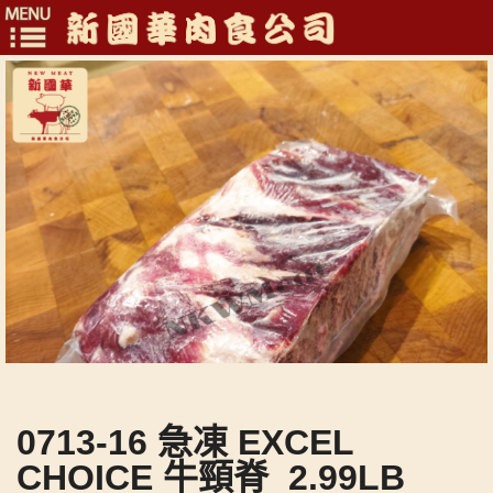
Toggle
navigation
0713-16 急凍 EXCEL
CHOICE 牛頸脊_2.99LB