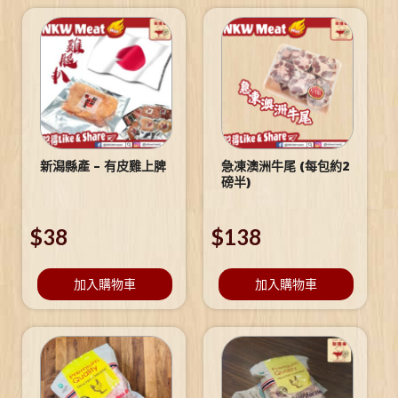
新潟縣產 – 有皮雞上脾
急凍澳洲牛尾 (每包約2
磅半)
$
38
$
138
加入購物車
加入購物車