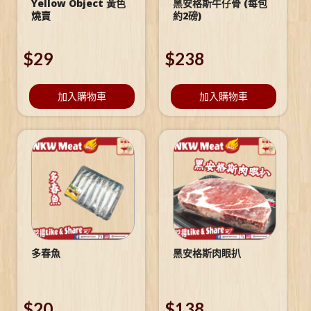
Yellow Object 黃色
黑安格斯牛仔骨 (每包
燒賣
約2磅)
$
29
$
238
加入購物車
加入購物車
多春魚
黑安格斯肉眼扒
$
20
$
138