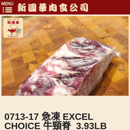
Toggle
navigation
0713-17 急凍 EXCEL
CHOICE 牛頸脊_3.93LB