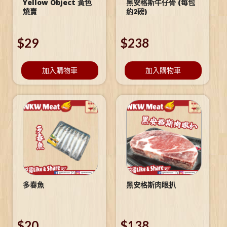
Yellow Object 黃色
黑安格斯牛仔骨 (每包
燒賣
約2磅)
$
29
$
238
加入購物車
加入購物車
多春魚
黑安格斯肉眼扒
$
20
$
138