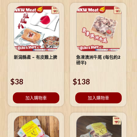
新潟縣產 – 有皮雞上脾
急凍澳洲牛尾 (每包約2
磅半)
$
38
$
138
加入購物車
加入購物車