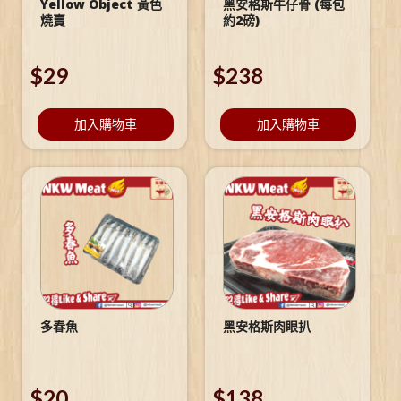
Yellow Object 黃色
黑安格斯牛仔骨 (每包
燒賣
約2磅)
$
29
$
238
加入購物車
加入購物車
多春魚
黑安格斯肉眼扒
$
20
$
138