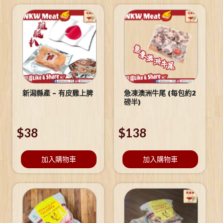
新潟縣產 – 有皮雞上脾
急凍澳洲牛尾 (每包約2
磅半)
$
38
$
138
加入購物車
加入購物車