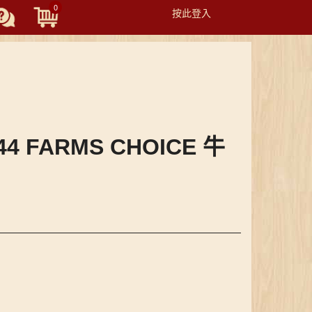
0
按此登入
Toggle
navigation
44 FARMS CHOICE 牛