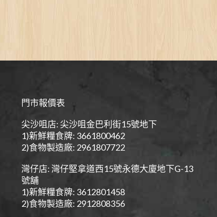
門市報價表
尖沙咀店: 尖沙咀金巴利街15號地下
1)新鮮糧食牌: 3661800462
2)食物製造廠: 2961807722
灣仔店: 灣仔堅拿道西15號永德大廈地下G-13
號舖
1)新鮮糧食牌: 3612801458
2)食物製造廠: 2912808356