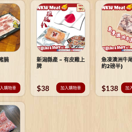
豬腩
新潟縣產 – 有皮雞上
急凍澳洲牛尾
脾
約2磅半)
$
38
$
138
入購物車
加入購物車
加