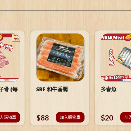
骨 (每
SRF 和牛香腸
多春魚
$
88
$
20
入購物車
加入購物車
加