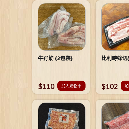
牛孖筋 (2包裝)
比利時蜂切
$
110
$
102
加入購物車
加