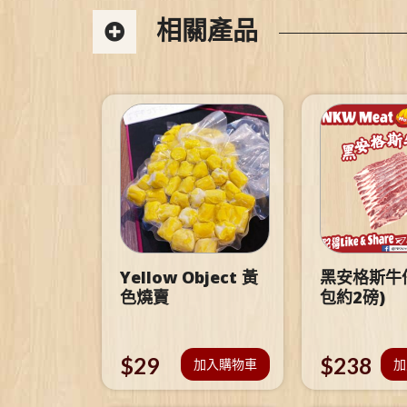
相關產品
Yellow Object 黃
黑安格斯牛仔
色燒賣
包約2磅)
$
29
$
238
加入購物車
加