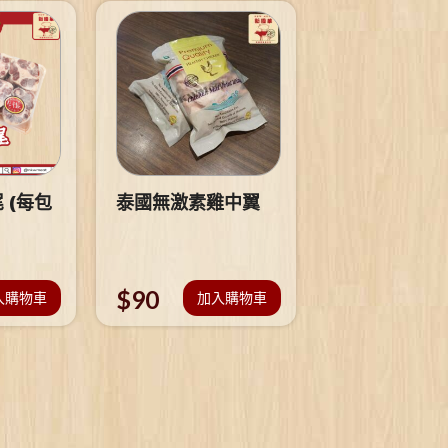
 (每包
泰國無激素雞中翼
$
90
入購物車
加入購物車