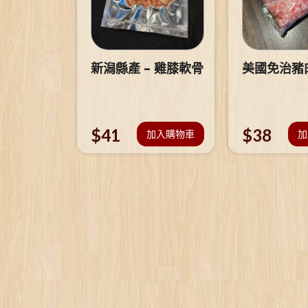
新潟縣產 – 雞膝軟骨
美國免治豬
$
41
$
38
加入購物車
加