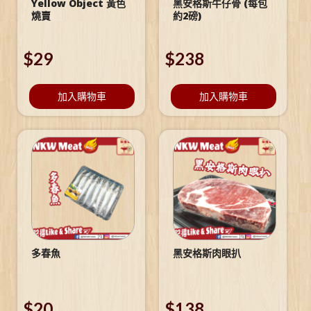
Yellow Object 黃色
黑安格斯牛仔骨 (每包
燒賣
約2磅)
$
29
$
238
加入購物車
加入購物車
多春魚
黑安格斯肉眼扒
$
20
$
138