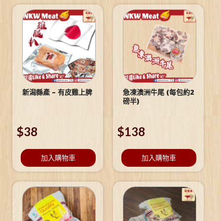
新潟縣產 – 有皮雞上脾
急凍澳洲牛尾 (每包約2
磅半)
$
38
$
138
加入購物車
加入購物車