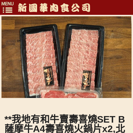
Toggle
navigation
**我地有和牛賣壽喜燒SET B
薩摩牛A4壽喜燒火鍋片x2,北