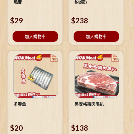
燒賣
約2磅)
$
29
$
238
加入購物車
加入購物車
多春魚
黑安格斯肉眼扒
$
20
$
138