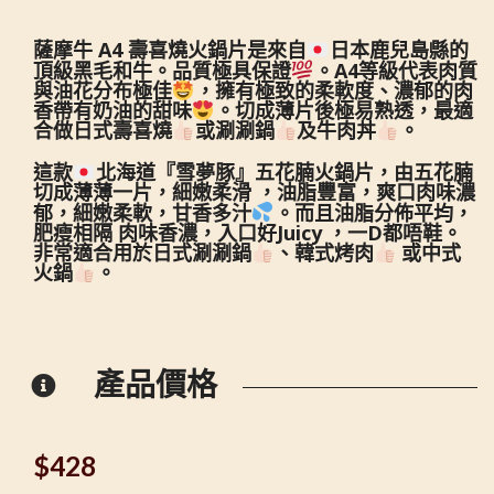
薩摩牛 A4 壽喜燒火鍋片是來自
日本鹿兒島縣的
頂級黑毛和牛。品質極具保證
。A4等級代表肉質
與油花分布極佳
，擁有極致的柔軟度、濃郁的肉
香帶有奶油的甜味
。切成薄片後極易熟透，最適
合做日式壽喜燒
或涮涮鍋
及牛肉丼
。
這款
北海道『雪夢豚』五花腩火鍋片，由五花腩
切成薄薄一片，細嫩柔滑 ，油脂豐富，爽口肉味濃
郁，細嫩柔軟，甘香多汁
。而且油脂分佈平均，
肥瘦相隔 肉味香濃，入口好Juicy ，一D都唔鞋。
非常適合用於日式涮涮鍋
、韓式烤肉
或中式
火鍋
。
產品價格
$
428