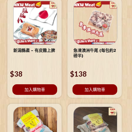
新潟縣產 – 有皮雞上脾
急凍澳洲牛尾 (每包約2
磅半)
$
38
$
138
加入購物車
加入購物車