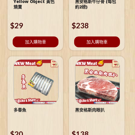
Yellow Object 黃色
黑安格斯牛仔骨 (每包
燒賣
約2磅)
$
29
$
238
加入購物車
加入購物車
多春魚
黑安格斯肉眼扒
$
20
$
138