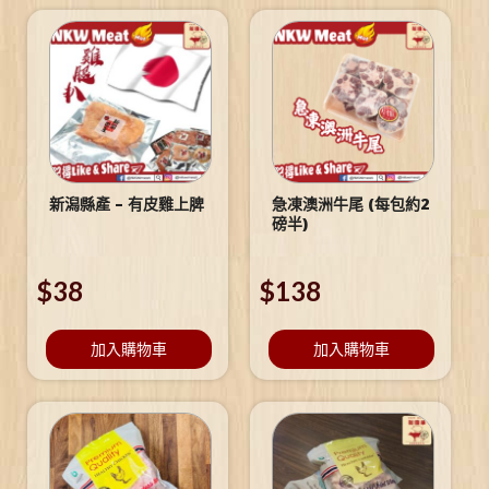
新潟縣產 – 有皮雞上脾
急凍澳洲牛尾 (每包約2
磅半)
$
38
$
138
加入購物車
加入購物車