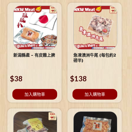
新潟縣產 – 有皮雞上脾
急凍澳洲牛尾 (每包約2
磅半)
$
38
$
138
加入購物車
加入購物車