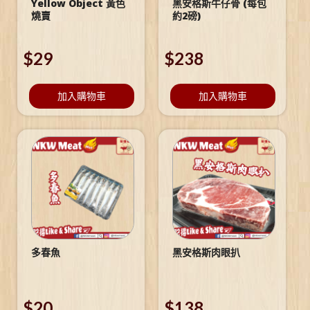
Yellow Object 黃色
黑安格斯牛仔骨 (每包
燒賣
約2磅)
$
29
$
238
加入購物車
加入購物車
多春魚
黑安格斯肉眼扒
$
20
$
138