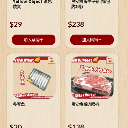
Yellow Object 黃色
黑安格斯牛仔骨 (每包
燒賣
約2磅)
$
29
$
238
加入購物車
加入購物車
多春魚
黑安格斯肉眼扒
$
20
$
138