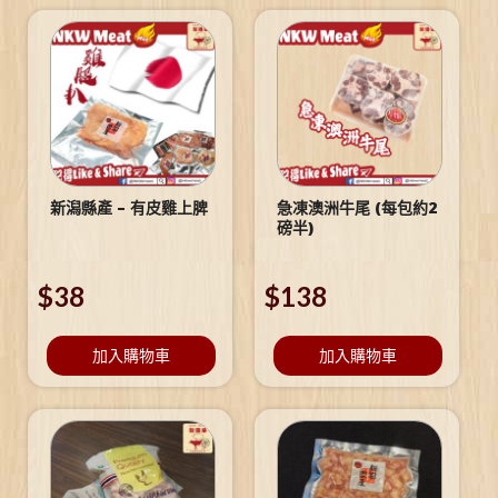
新潟縣產 – 有皮雞上脾
急凍澳洲牛尾 (每包約2
磅半)
$
38
$
138
加入購物車
加入購物車