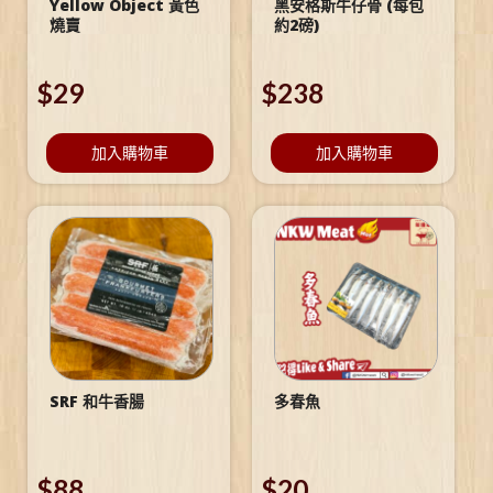
Yellow Object 黃色
黑安格斯牛仔骨 (每包
燒賣
約2磅)
$
29
$
238
加入購物車
加入購物車
SRF 和牛香腸
多春魚
$
88
$
20