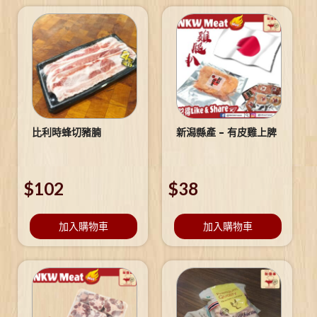
比利時蜂切豬腩
新潟縣產 – 有皮雞上脾
$
102
$
38
加入購物車
加入購物車