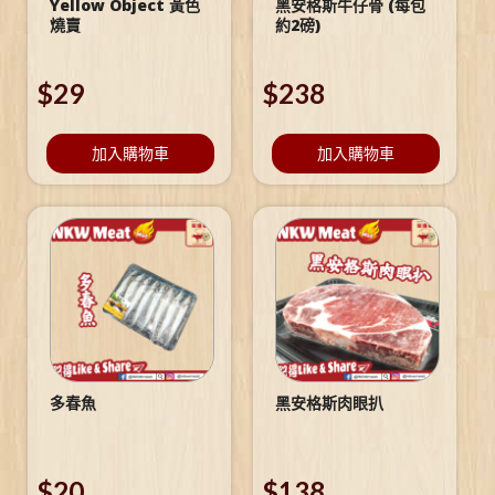
Yellow Object 黃色
黑安格斯牛仔骨 (每包
燒賣
約2磅)
$
29
$
238
加入購物車
加入購物車
多春魚
黑安格斯肉眼扒
$
20
$
138