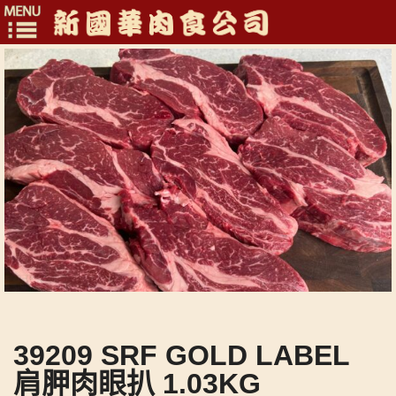
Toggle
navigation
39209 SRF GOLD LABEL
肩胛肉眼扒 1.03KG