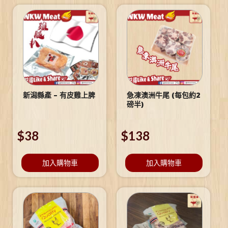
新潟縣產 – 有皮雞上脾
急凍澳洲牛尾 (每包約2
磅半)
$
38
$
138
加入購物車
加入購物車