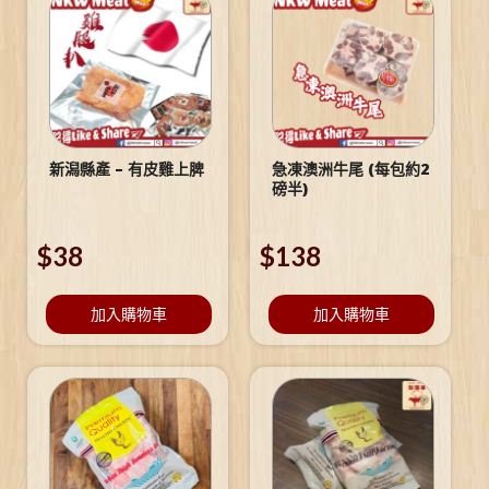
新潟縣產 – 有皮雞上脾
急凍澳洲牛尾 (每包約2
磅半)
$
38
$
138
加入購物車
加入購物車