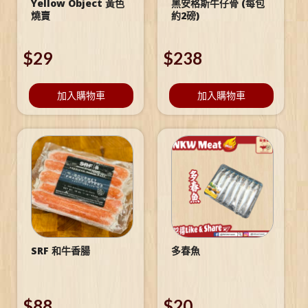
Yellow Object 黃色
黑安格斯牛仔骨 (每包
燒賣
約2磅)
$
29
$
238
加入購物車
加入購物車
SRF 和牛香腸
多春魚
$
88
$
20