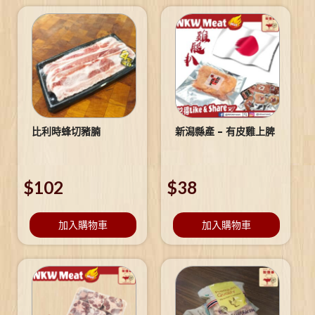
比利時蜂切豬腩
新潟縣產 – 有皮雞上脾
$
102
$
38
加入購物車
加入購物車