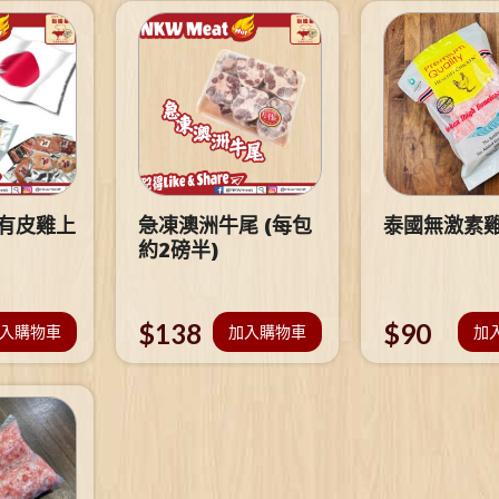
 有皮雞上
急凍澳洲牛尾 (每包
泰國無激素
約2磅半)
$
138
$
90
入購物車
加入購物車
加