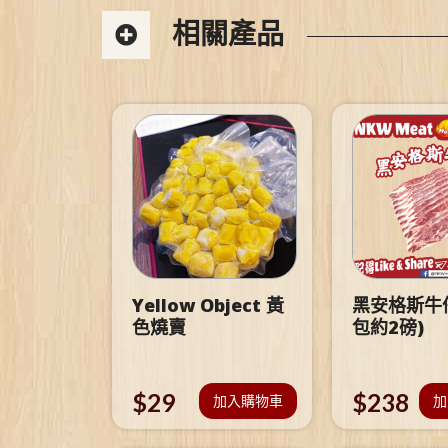
相關產品
Yellow Object 黃
黑安格斯牛仔
色燒賣
包約2磅)
$
29
$
238
加入購物車
加