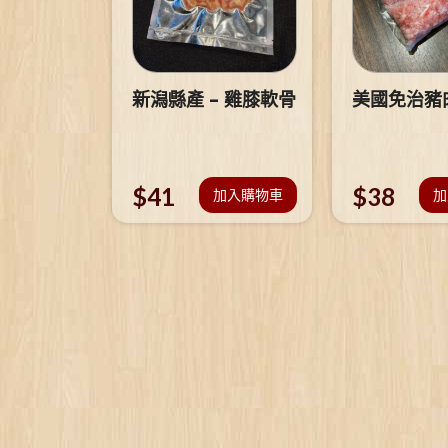
新潟縣產 – 雞膝軟骨
美國免治豬
$
41
$
38
加入購物車
加