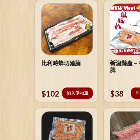
比利時蜂切豬腩
新潟縣產 –
脾
$
102
$
38
加入購物車
加