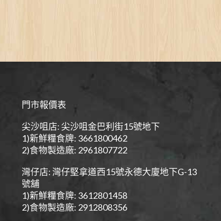
門市報價表
尖沙咀店: 尖沙咀金巴利街15號地下
1)新鮮糧食牌: 3661800462
2)食物製造廠: 2961807722
灣仔店: 灣仔堅拿道西15號永德大廈地下G-13
號舖
1)新鮮糧食牌: 3612801458
2)食物製造廠: 2912808356