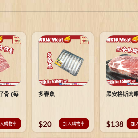
骨 (每
多春魚
黑安格斯肉
$
20
$
138
入購物車
加入購物車
加