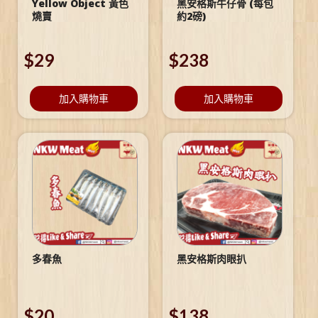
Yellow Object 黃色
黑安格斯牛仔骨 (每包
燒賣
約2磅)
$
29
$
238
加入購物車
加入購物車
多春魚
黑安格斯肉眼扒
$
20
$
138