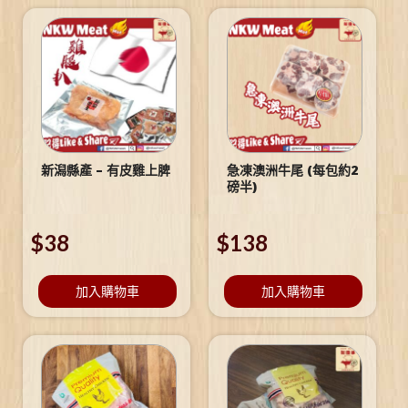
新潟縣產 – 有皮雞上脾
急凍澳洲牛尾 (每包約2
磅半)
$
38
$
138
加入購物車
加入購物車