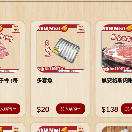
骨 (每
多春魚
黑安格斯肉
$
20
$
138
入購物車
加入購物車
加