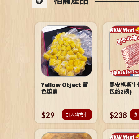
相關產品
Yellow Object 黃
黑安格斯牛仔
色燒賣
包約2磅)
$
29
$
238
加入購物車
加