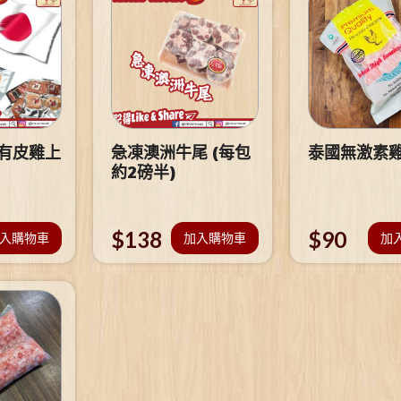
 有皮雞上
急凍澳洲牛尾 (每包
泰國無激素
約2磅半)
$
138
$
90
入購物車
加入購物車
加