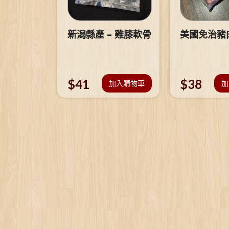
新潟縣產 – 雞膝軟骨
美國免治豬
$
41
$
38
加入購物車
加