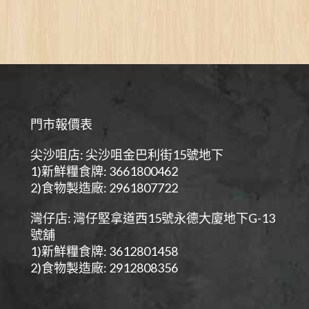
門市報價表
尖沙咀店: 尖沙咀金巴利街15號地下
1)新鮮糧食牌: 3661800462
2)食物製造廠: 2961807722
灣仔店: 灣仔堅拿道西15號永德大廈地下G-13
號舖
1)新鮮糧食牌: 3612801458
2)食物製造廠: 2912808356