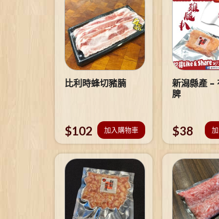
比利時蜂切豬腩
新潟縣產 –
脾
$
102
$
38
加入購物車
加