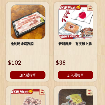
比利時蜂切豬腩
新潟縣產 – 有皮雞上脾
$
102
$
38
加入購物車
加入購物車