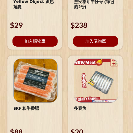
Yellow Object 黃色
黑安格斯牛仔骨 (每包
燒賣
約2磅)
$
29
$
238
加入購物車
加入購物車
SRF 和牛香腸
多春魚
$
88
$
20