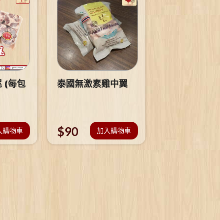
 (每包
泰國無激素雞中翼
$
90
入購物車
加入購物車