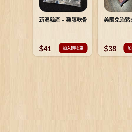
新潟縣產 – 雞膝軟骨
美國免治豬
$
41
$
38
加入購物車
加