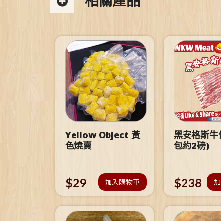
相關產品
Yellow Object 黃
黑安格斯牛仔
色燒賣
包約2磅)
$
29
$
238
加入購物車
加