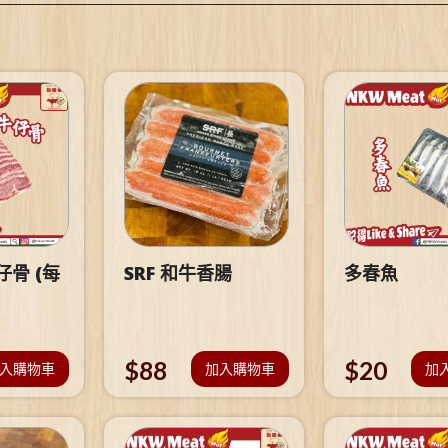
骨 (每
SRF 和牛香腸
多春魚
$
88
$
20
入購物車
加入購物車
加