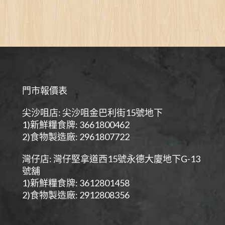
門市報價表
尖沙咀店: 尖沙咀金巴利街15號地下
1)新鮮糧食牌: 3661800462
2)食物製造廠: 2961807722
灣仔店: 灣仔堅拿道西15號永德大廈地下G-13
號舖
1)新鮮糧食牌: 3612801458
2)食物製造廠: 2912808356