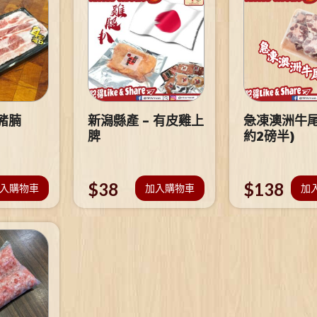
豬腩
新潟縣產 – 有皮雞上
急凍澳洲牛尾
脾
約2磅半)
$
38
$
138
入購物車
加入購物車
加