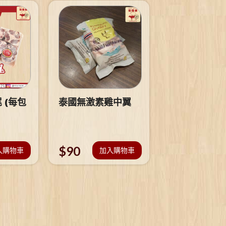
 (每包
泰國無激素雞中翼
$
90
入購物車
加入購物車