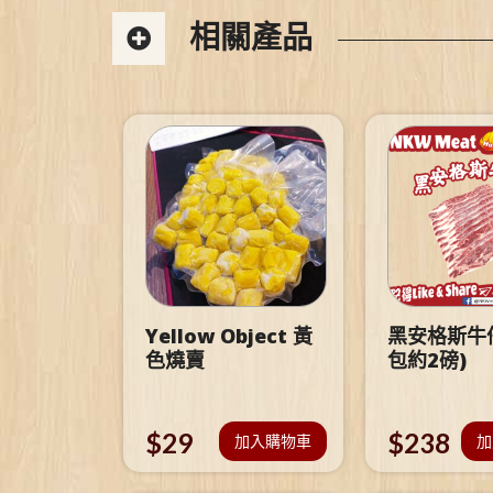
相關產品
Yellow Object 黃
黑安格斯牛仔
色燒賣
包約2磅)
$
29
$
238
加入購物車
加