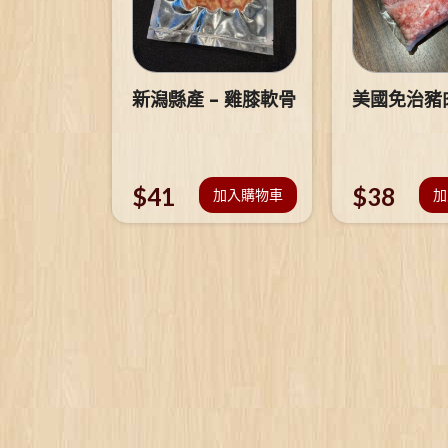
新潟縣產 – 雞膝軟骨
美國免治豬
$
41
$
38
加入購物車
加