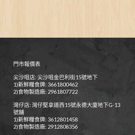
門市報價表
尖沙咀店: 尖沙咀金巴利街15號地下
1)新鮮糧食牌: 3661800462
2)食物製造廠: 2961807722
灣仔店: 灣仔堅拿道西15號永德大廈地下G-13
號舖
1)新鮮糧食牌: 3612801458
2)食物製造廠: 2912808356