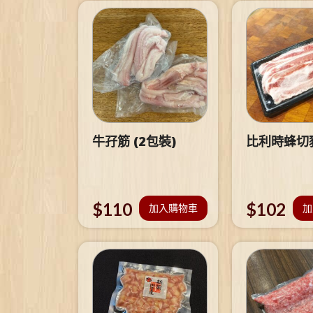
牛孖筋 (2包裝)
比利時蜂切
$
110
$
102
加入購物車
加