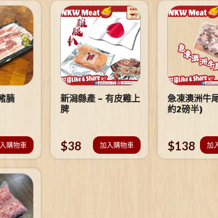
豬腩
新潟縣產 – 有皮雞上
急凍澳洲牛尾
脾
約2磅半)
$
38
$
138
入購物車
加入購物車
加