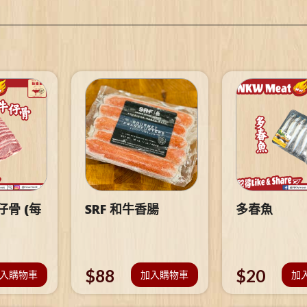
骨 (每
SRF 和牛香腸
多春魚
$
88
$
20
入購物車
加入購物車
加