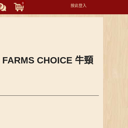
0
按此登入
Toggle
navigation
4 FARMS CHOICE 牛頸