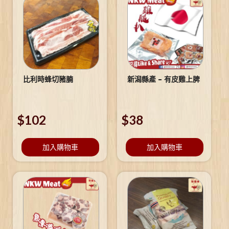
比利時蜂切豬腩
新潟縣產 – 有皮雞上脾
$
102
$
38
加入購物車
加入購物車