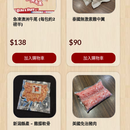
急凍澳洲牛尾 (每包約2
泰國無激素雞中翼
磅半)
$
138
$
90
加入購物車
加入購物車
新潟縣產 – 雞膝軟骨
美國免治豬肉