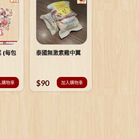
 (每包
泰國無激素雞中翼
$
90
入購物車
加入購物車