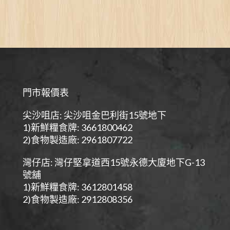
門市報價表
尖沙咀店: 尖沙咀金巴利街15號地下
1)新鮮糧食牌: 3661800462
2)食物製造廠: 2961807722
灣仔店: 灣仔堅拿道西15號永德大廈地下G-13
號舖
1)新鮮糧食牌: 3612801458
2)食物製造廠: 2912808356