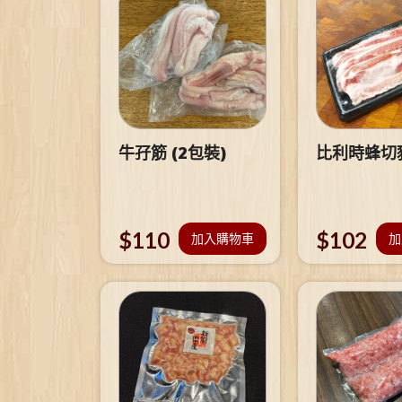
牛孖筋 (2包裝)
比利時蜂切
$
110
$
102
加入購物車
加