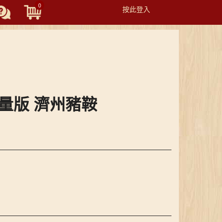
0
按此登入
Toggle
navigation
 輕量版 濟州豬鞍