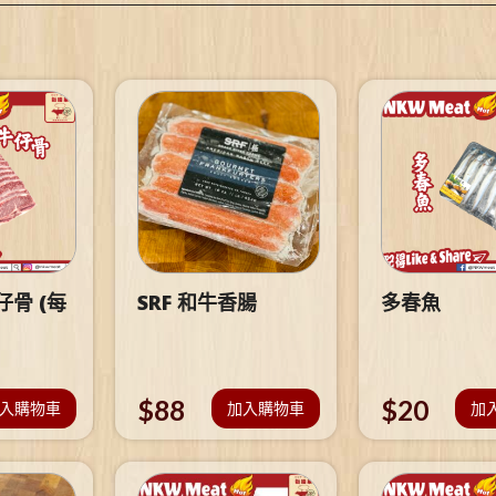
骨 (每
SRF 和牛香腸
多春魚
$
88
$
20
入購物車
加入購物車
加