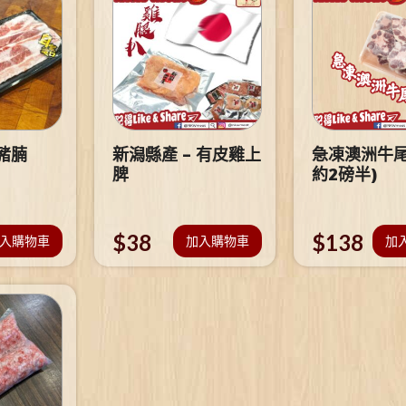
豬腩
新潟縣產 – 有皮雞上
急凍澳洲牛尾
脾
約2磅半)
$
38
$
138
入購物車
加入購物車
加