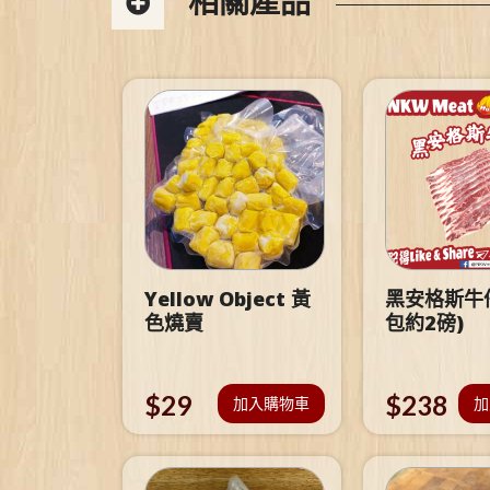
相關產品
Yellow Object 黃
黑安格斯牛仔
色燒賣
包約2磅)
$
29
$
238
加入購物車
加