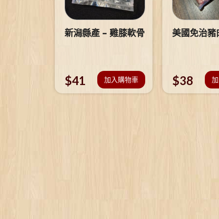
新潟縣產 – 雞膝軟骨
美國免治豬
$
41
$
38
加入購物車
加