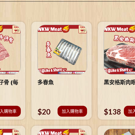
骨 (每
多春魚
黑安格斯肉
$
20
$
138
入購物車
加入購物車
加