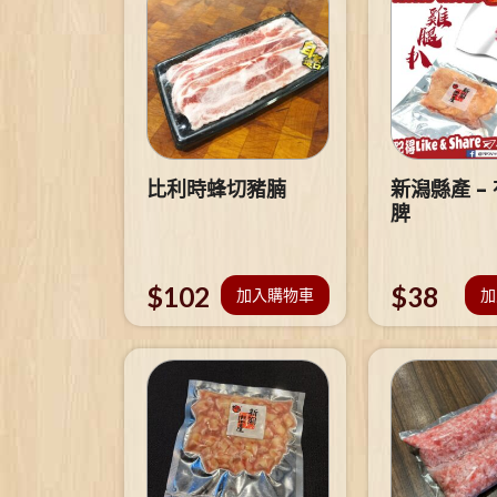
比利時蜂切豬腩
新潟縣產 –
脾
$
102
$
38
加入購物車
加