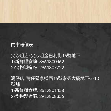
門市報價表
尖沙咀店: 尖沙咀金巴利街15號地下
1)新鮮糧食牌: 3661800462
2)食物製造廠: 2961807722
灣仔店: 灣仔堅拿道西15號永德大廈地下G-13
號舖
1)新鮮糧食牌: 3612801458
2)食物製造廠: 2912808356