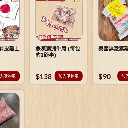
 有皮雞上
急凍澳洲牛尾 (每包
泰國無激素
約2磅半)
$
138
$
90
入購物車
加入購物車
加