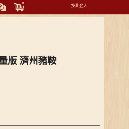
0
按此登入
Toggle
navigation
 輕量版 濟州豬鞍