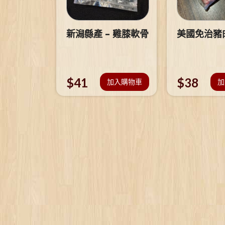
新潟縣產 – 雞膝軟骨
美國免治豬
$
41
$
38
加入購物車
加