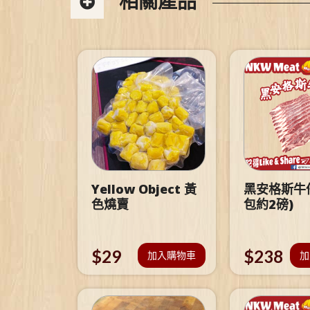
相關產品
Yellow Object 黃
黑安格斯牛仔
色燒賣
包約2磅)
$
29
$
238
加入購物車
加