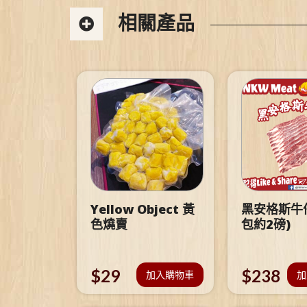
相關產品
Yellow Object 黃
黑安格斯牛仔
色燒賣
包約2磅)
$
29
$
238
加入購物車
加