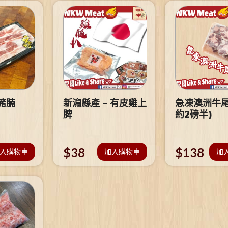
豬腩
新潟縣產 – 有皮雞上
急凍澳洲牛尾
脾
約2磅半)
$
38
$
138
入購物車
加入購物車
加