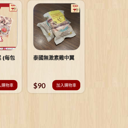
 (每包
泰國無激素雞中翼
$
90
入購物車
加入購物車