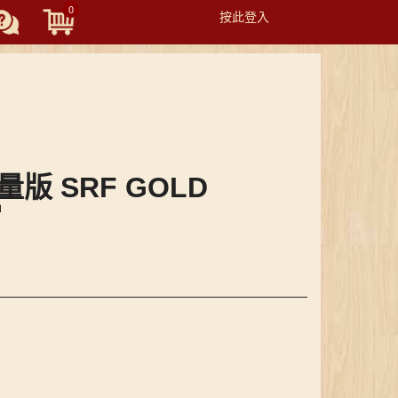
0
按此登入
Toggle
navigation
輕量版 SRF GOLD
當