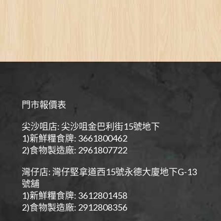
門市報價表
尖沙咀店: 尖沙咀金巴利街15號地下
1)新鮮糧食牌: 3661800462
2)食物製造廠: 2961807722
灣仔店: 灣仔堅拿道西15號永德大廈地下G-13
號舖
1)新鮮糧食牌: 3612801458
2)食物製造廠: 2912808356