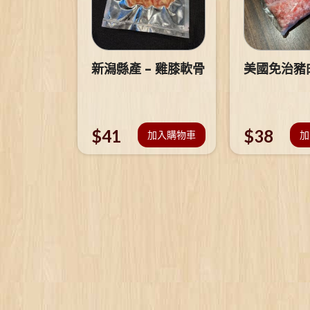
新潟縣產 – 雞膝軟骨
美國免治豬
$
41
$
38
加入購物車
加