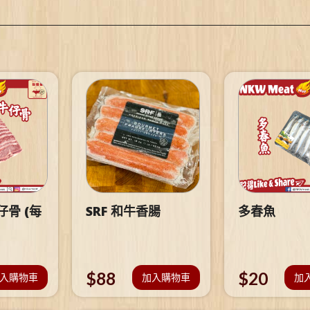
骨 (每
SRF 和牛香腸
多春魚
$
88
$
20
入購物車
加入購物車
加