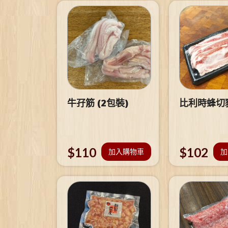
牛孖筋 (2包裝)
比利時蜂切
$
110
$
102
加入購物車
加