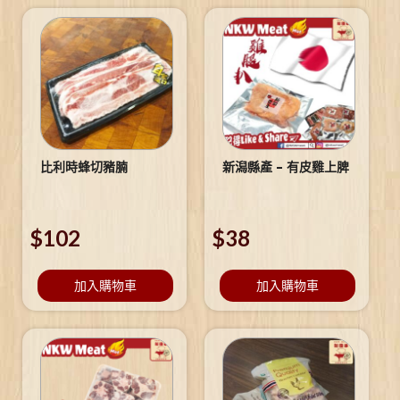
比利時蜂切豬腩
新潟縣產 – 有皮雞上脾
$
102
$
38
加入購物車
加入購物車