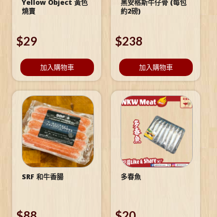
Yellow Object 黃色
黑安格斯牛仔骨 (每包
燒賣
約2磅)
$
29
$
238
加入購物車
加入購物車
SRF 和牛香腸
多春魚
$
88
$
20