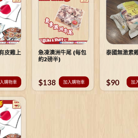
 有皮雞上
急凍澳洲牛尾 (每包
泰國無激素
約2磅半)
$
138
$
90
入購物車
加入購物車
加