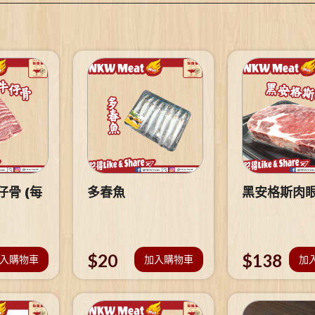
骨 (每
多春魚
黑安格斯肉
$
20
$
138
入購物車
加入購物車
加