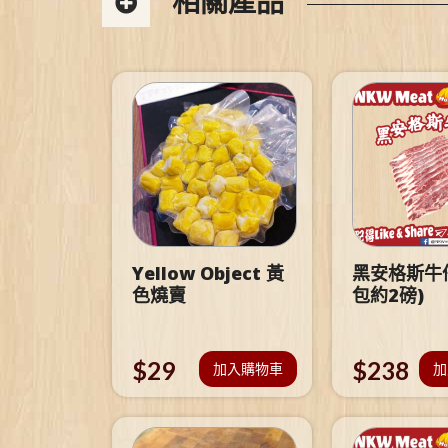
相關產品
Yellow Object 黃
黑安格斯牛仔
色燒賣
包約2磅)
$
29
$
238
加入購物車
加