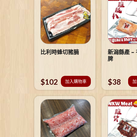
比利時蜂切豬腩
新潟縣產 –
脾
$
102
$
38
加入購物車
加