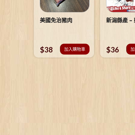
美國免治豬肉
新潟縣產 –
$
38
$
36
加入購物車
加