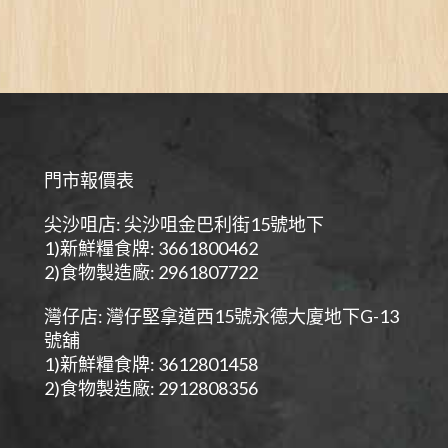
門市報價表
尖沙咀店: 尖沙咀金巴利街15號地下
1)新鮮糧食牌: 3661800462
2)食物製造廠: 2961807722
灣仔店: 灣仔堅拿道西15號永德大廈地下G-13
號舖
1)新鮮糧食牌: 3612801458
2)食物製造廠: 2912808356