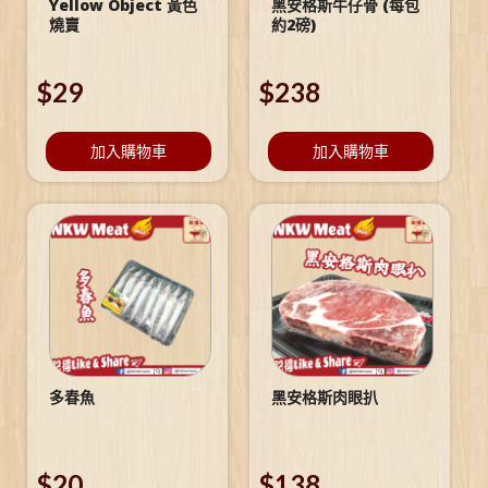
Yellow Object 黃色
黑安格斯牛仔骨 (每包
燒賣
約2磅)
$
29
$
238
加入購物車
加入購物車
多春魚
黑安格斯肉眼扒
$
20
$
138