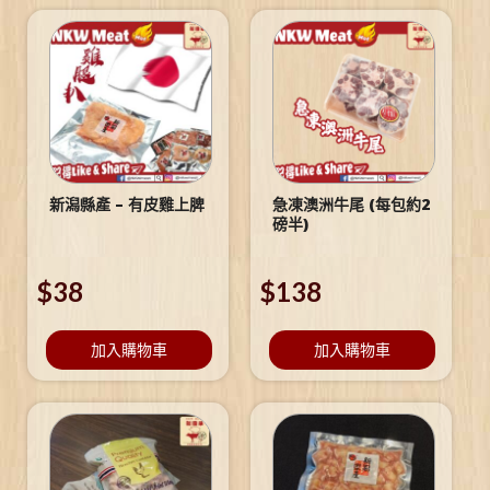
新潟縣產 – 有皮雞上脾
急凍澳洲牛尾 (每包約2
磅半)
$
38
$
138
加入購物車
加入購物車