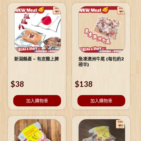
新潟縣產 – 有皮雞上脾
急凍澳洲牛尾 (每包約2
磅半)
$
38
$
138
加入購物車
加入購物車