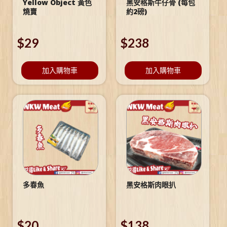
Yellow Object 黃色
黑安格斯牛仔骨 (每包
燒賣
約2磅)
$
29
$
238
加入購物車
加入購物車
多春魚
黑安格斯肉眼扒
$
20
$
138