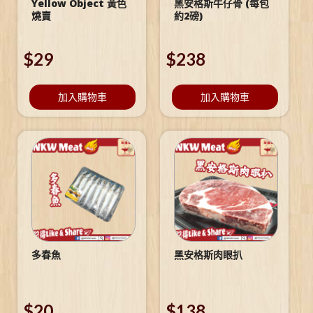
Yellow Object 黃色
黑安格斯牛仔骨 (每包
燒賣
約2磅)
$
29
$
238
加入購物車
加入購物車
多春魚
黑安格斯肉眼扒
$
20
$
138