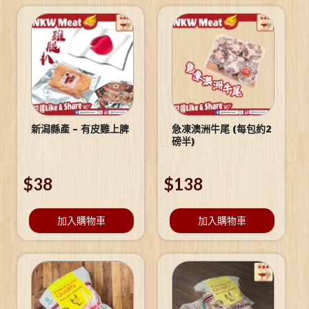
新潟縣產 – 有皮雞上脾
急凍澳洲牛尾 (每包約2
磅半)
$
38
$
138
加入購物車
加入購物車