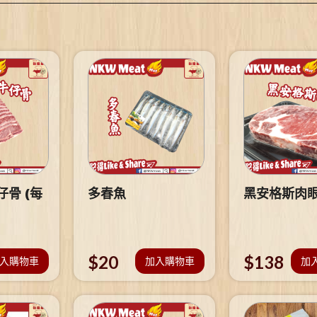
骨 (每
多春魚
黑安格斯肉
$
20
$
138
入購物車
加入購物車
加