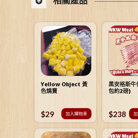
相關產品
Yellow Object 黃
黑安格斯牛仔
色燒賣
包約2磅)
$
29
$
238
加入購物車
加