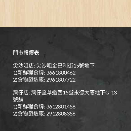
門市報價表
尖沙咀店: 尖沙咀金巴利街15號地下
1)新鮮糧食牌: 3661800462
2)食物製造廠: 2961807722
灣仔店: 灣仔堅拿道西15號永德大廈地下G-13
號舖
1)新鮮糧食牌: 3612801458
2)食物製造廠: 2912808356