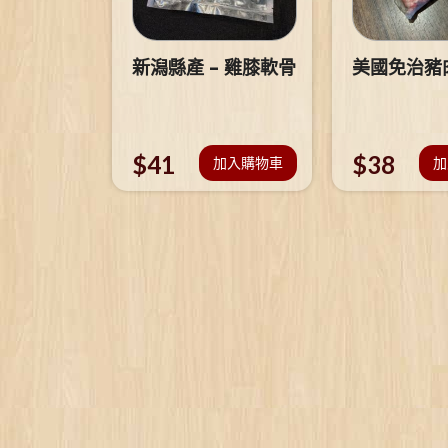
新潟縣產 – 雞膝軟骨
美國免治豬
$
41
$
38
加入購物車
加