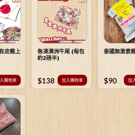
 有皮雞上
急凍澳洲牛尾 (每包
泰國無激素
約2磅半)
$
138
$
90
入購物車
加入購物車
加