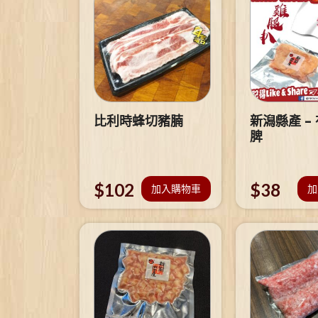
比利時蜂切豬腩
新潟縣產 –
脾
$
102
$
38
加入購物車
加