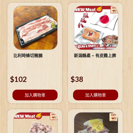
比利時蜂切豬腩
新潟縣產 – 有皮雞上脾
$
102
$
38
加入購物車
加入購物車