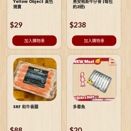
Yellow Object 黃色
黑安格斯牛仔骨 (每包
燒賣
約2磅)
$
29
$
238
加入購物車
加入購物車
SRF 和牛香腸
多春魚
$
88
$
20