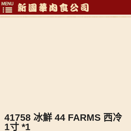
Toggle
navigation
41758 冰鮮 44 FARMS 西冷
1寸 *1