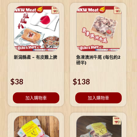
新潟縣產 – 有皮雞上脾
急凍澳洲牛尾 (每包約2
磅半)
$
38
$
138
加入購物車
加入購物車