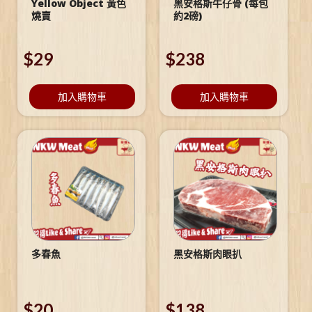
Yellow Object 黃色
黑安格斯牛仔骨 (每包
燒賣
約2磅)
$
29
$
238
加入購物車
加入購物車
多春魚
黑安格斯肉眼扒
$
20
$
138