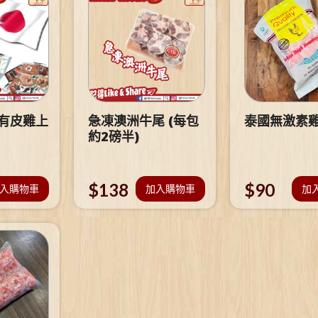
 有皮雞上
急凍澳洲牛尾 (每包
泰國無激素
約2磅半)
$
138
$
90
入購物車
加入購物車
加