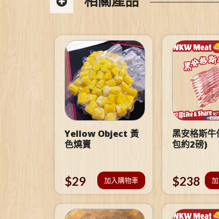
相關產品
Yellow Object 黃
黑安格斯牛仔
色燒賣
包約2磅)
$
29
$
238
加入購物車
加