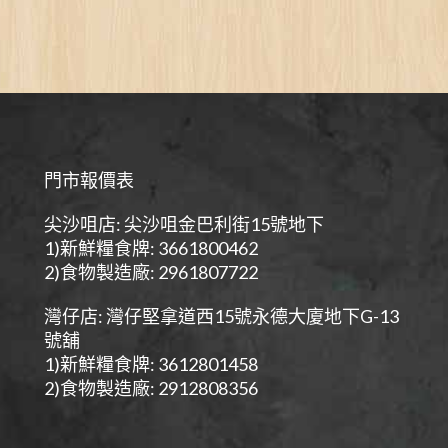
門市報價表
尖沙咀店: 尖沙咀金巴利街15號地下
1)新鮮糧食牌: 3661800462
2)食物製造廠: 2961807722
灣仔店: 灣仔堅拿道西15號永德大廈地下G-13
號舖
1)新鮮糧食牌: 3612801458
2)食物製造廠: 2912808356