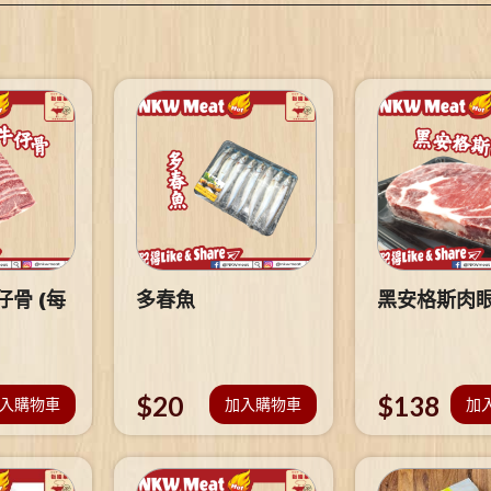
骨 (每
多春魚
黑安格斯肉
$
20
$
138
入購物車
加入購物車
加