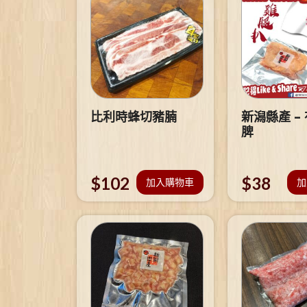
比利時蜂切豬腩
新潟縣產 –
脾
$
102
$
38
加入購物車
加