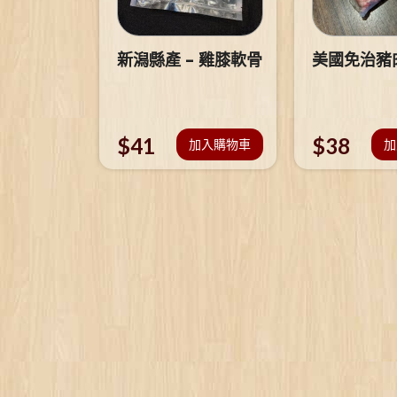
新潟縣產 – 雞膝軟骨
美國免治豬
$
41
$
38
加入購物車
加