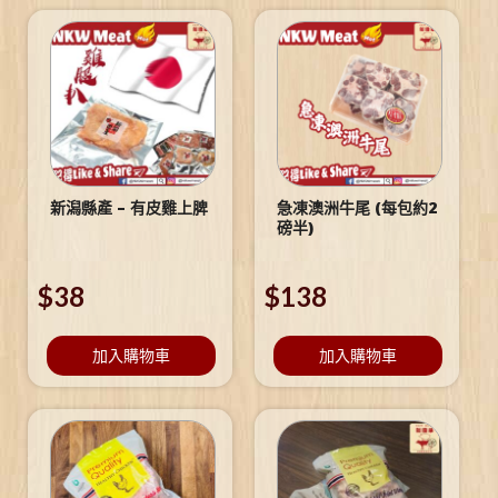
新潟縣產 – 有皮雞上脾
急凍澳洲牛尾 (每包約2
磅半)
$
38
$
138
加入購物車
加入購物車