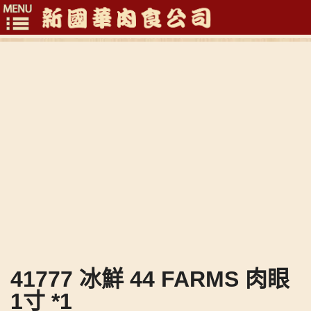
Toggle
navigation
41777 冰鮮 44 FARMS 肉眼
1寸 *1