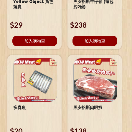
Yellow Object 黃色
黑安格斯牛仔骨 (每包
燒賣
約2磅)
$
29
$
238
加入購物車
加入購物車
多春魚
黑安格斯肉眼扒
$
20
$
138