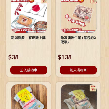
新潟縣產 – 有皮雞上脾
急凍澳洲牛尾 (每包約2
磅半)
$
38
$
138
加入購物車
加入購物車