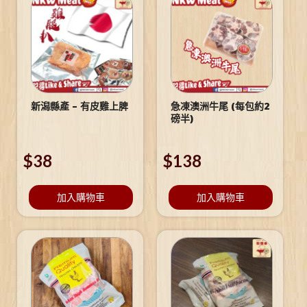
新潟縣產 – 有皮雞上脾
急凍澳洲牛尾 (每包約2
磅半)
$
38
$
138
加入購物車
加入購物車