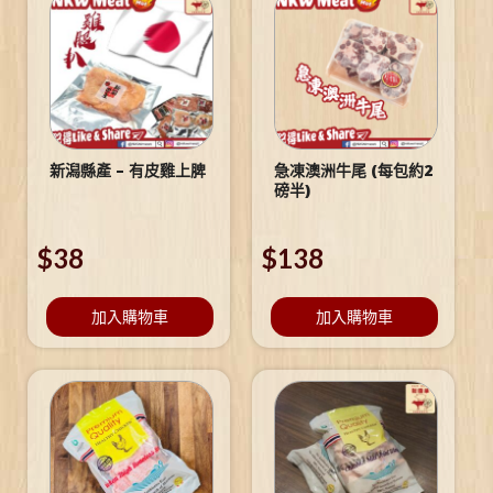
新潟縣產 – 有皮雞上脾
急凍澳洲牛尾 (每包約2
磅半)
$
38
$
138
加入購物車
加入購物車