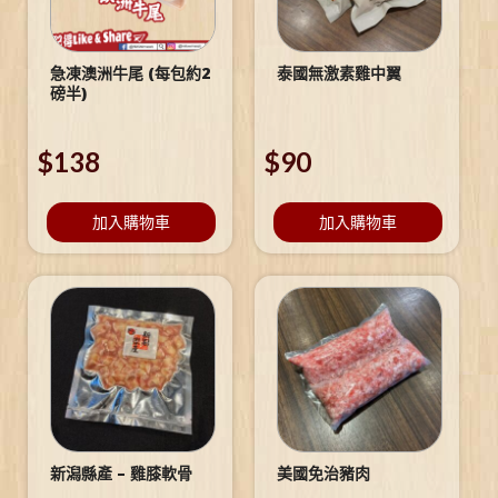
急凍澳洲牛尾 (每包約2
泰國無激素雞中翼
磅半)
$
138
$
90
加入購物車
加入購物車
新潟縣產 – 雞膝軟骨
美國免治豬肉