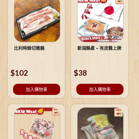
比利時蜂切豬腩
新潟縣產 – 有皮雞上脾
$
102
$
38
加入購物車
加入購物車