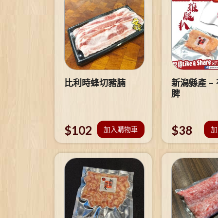
比利時蜂切豬腩
新潟縣產 –
脾
$
102
$
38
加入購物車
加