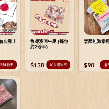
 有皮雞上
急凍澳洲牛尾 (每包
泰國無激素
約2磅半)
$
138
$
90
入購物車
加入購物車
加