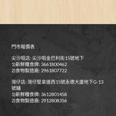
門市報價表
尖沙咀店: 尖沙咀金巴利街15號地下
1)新鮮糧食牌: 3661800462
2)食物製造廠: 2961807722
灣仔店: 灣仔堅拿道西15號永德大廈地下G-13
號舖
1)新鮮糧食牌: 3612801458
2)食物製造廠: 2912808356