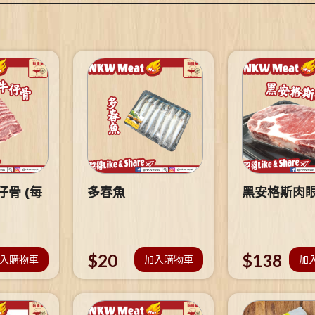
骨 (每
多春魚
黑安格斯肉
$
20
$
138
入購物車
加入購物車
加