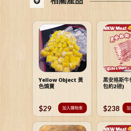
相關產品
Yellow Object 黃
黑安格斯牛仔
色燒賣
包約2磅)
$
29
$
238
加入購物車
加