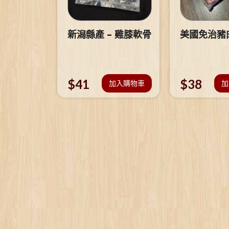
新潟縣產 – 雞膝軟骨
美國免治豬
$
41
$
38
加入購物車
加